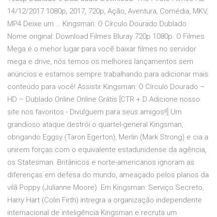
14/12/2017 1080p, 2017, 720p, Ação, Aventura, Comédia, MKV,
MP4 Deixe um … Kingsman: O Círculo Dourado Dublado.
Nome original: Download Filmes Bluray 720p 1080p. O Filmes
Mega é o mehor lugar para você baixar filmes no servidor
mega e drive, nós temos os melhores lançamentos sem
anúncios e estamos sempre trabalhando para adicionar mais
conteúdo para você! Assistir Kingsman: O Círculo Dourado –
HD – Dublado Online Online Grátis [CTR + D Adicione nosso
site nos favoritos - Divulguem para seus amigos!!] Um
grandioso ataque destrói o quartel-general Kingsman,
obrigando Eggsy (Taron Egerton), Merlin (Mark Strong) e cia a
unirem forças com o equivalente estadunidense da agência,
os Statesman. Britânicos e norte-americanos ignoram as
diferenças em defesa do mundo, ameaçado pelos planos da
vilã Poppy (Julianne Moore). Em Kingsman: Serviço Secreto,
Harry Hart (Colin Firth) intregra a organização independente
internacional de inteligência Kingsman e recruta um