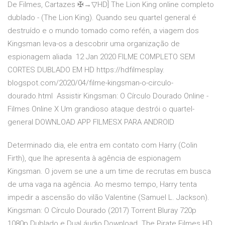
De Filmes, Cartazes ✠→▽HD] The Lion King online completo
dublado - (The Lion King). Quando seu quartel general é
destruído e o mundo tomado como refén, a viagem dos
Kingsman leva-os a descobrir uma organização de
espionagem aliada 12 Jan 2020 FILME COMPLETO SEM
CORTES DUBLADO EM HD https://hdfilmesplay.
blogspot.com/2020/04/filme-kingsman-o-circulo-
dourado.html Assistir Kingsman: O Círculo Dourado Online -
Filmes Online X Um grandioso ataque destrói o quartel-
general DOWNLOAD APP FILMESX PARA ANDROID
Determinado dia, ele entra em contato com Harry (Colin
Firth), que lhe apresenta à agência de espionagem
Kingsman. O jovem se une a um time de recrutas em busca
de uma vaga na agência. Ao mesmo tempo, Harry tenta
impedir a ascensão do vilão Valentine (Samuel L. Jackson).
Kingsman: O Círculo Dourado (2017) Torrent Bluray 720p
1080p Dublado e Dual áudio Download. The Pirate Filmes HD