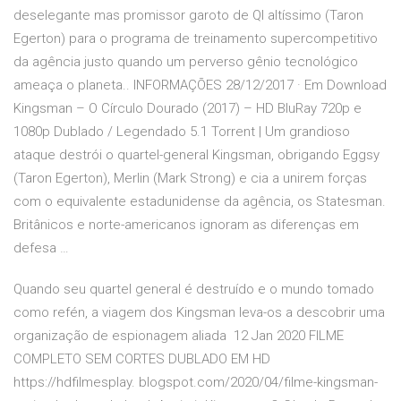
deselegante mas promissor garoto de QI altíssimo (Taron
Egerton) para o programa de treinamento supercompetitivo
da agência justo quando um perverso gênio tecnológico
ameaça o planeta.. INFORMAÇÕES 28/12/2017 · Em Download
Kingsman – O Círculo Dourado (2017) – HD BluRay 720p e
1080p Dublado / Legendado 5.1 Torrent | Um grandioso
ataque destrói o quartel-general Kingsman, obrigando Eggsy
(Taron Egerton), Merlin (Mark Strong) e cia a unirem forças
com o equivalente estadunidense da agência, os Statesman.
Britânicos e norte-americanos ignoram as diferenças em
defesa …
Quando seu quartel general é destruído e o mundo tomado
como refén, a viagem dos Kingsman leva-os a descobrir uma
organização de espionagem aliada 12 Jan 2020 FILME
COMPLETO SEM CORTES DUBLADO EM HD
https://hdfilmesplay. blogspot.com/2020/04/filme-kingsman-