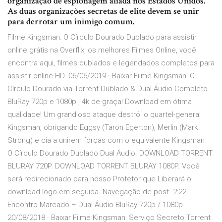
organização de espionagem aliada nos Estados Unidos.
As duas organizações secretas de elite devem se unir
para derrotar um inimigo comum.
Filme Kingsman: O Círculo Dourado Dublado para assistir
online grátis na Overflix, os melhores Filmes Online, você
encontra aqui, filmes dublados e legendados completos para
assistir online HD. 06/06/2019 · Baixar Filme Kingsman: O
Círculo Dourado via Torrent Dublado & Dual Áudio Completo
BluRay 720p e 1080p , 4k de graça! Download em ótima
qualidade! Um grandioso ataque destrói o quartel-general
Kingsman, obrigando Eggsy (Taron Egerton), Merlin (Mark
Strong) e cia a unirem forças com o equivalente Kingsman –
O Círculo Dourado Dublado Dual Áudio. DOWNLOAD TORRENT
BLURAY 720P. DOWNLOAD TORRENT BLURAY 1080P. Você
será redirecionado para nosso Protetor que Liberará o
download logo em seguida. Navegação de post. 2:22:
Encontro Marcado – Dual Áudio BluRay 720p / 1080p.
20/08/2018 · Baixar Filme Kingsman: Serviço Secreto Torrent